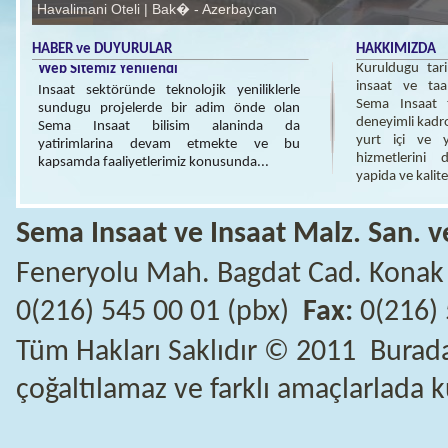
HABER ve DUYURULAR
HAKKIMIZDA
Kuruldugu tari
insaat ve taa
Sema Insaat t
deneyimli kadro
yurt içi ve y
hizmetlerini 
yapida ve kalit
Sema Insaat ve Insaat Malz. San. ve 
Feneryolu Mah. Bagdat Cad. Konak
0(216) 545 00 01 (pbx)
Fax:
0(216) 
Tüm Hakları Saklıdır © 2011 Buradak
çoğaltılamaz ve farklı amaçlarlada k