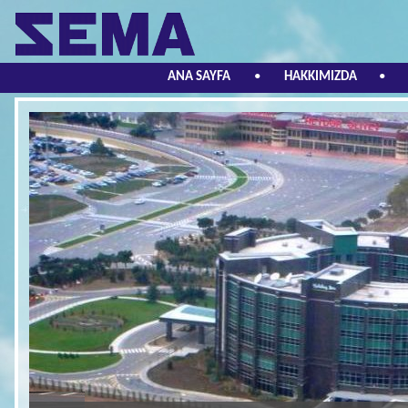
ANA SAYFA
•
HAKKIMIZDA
•